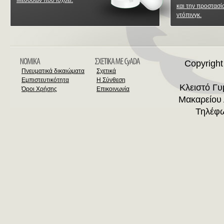
Μεθόδων που ισχύει.
και την προστασί
ντόπινγκ.
Copyright
Πνευματικά δικαιώματα
Σχετικά
Εμπιστευτικότητα
Η Σύνθεση
Κλειστό Γ
Όροι Χρήσης
Επικοινωνία
Μακαρείου 
Τηλέφω