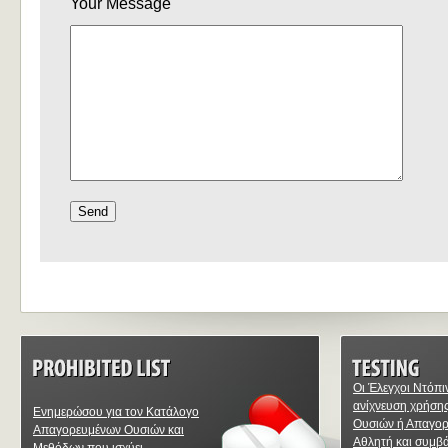
Your Message
Οι Έλεγχοι Ντόπι
ανίχνευση χρήση
Ενημερώσου για τον Κατάλογο
Ουσιών ή Απαγο
Απαγορευμένων Ουσιών και
Αθλητή και συμβ