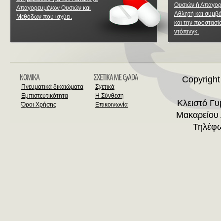
Ουσιών ή Απαγο
Απαγορευμένων Ουσιών και
Αθλητή και συμβ
Μεθόδων που ισχύει.
και την προστασί
ντόπινγκ.
Copyright
Πνευματικά δικαιώματα
Σχετικά
Εμπιστευτικότητα
Η Σύνθεση
Κλειστό Γ
Όροι Χρήσης
Επικοινωνία
Μακαρείου 
Τηλέφω