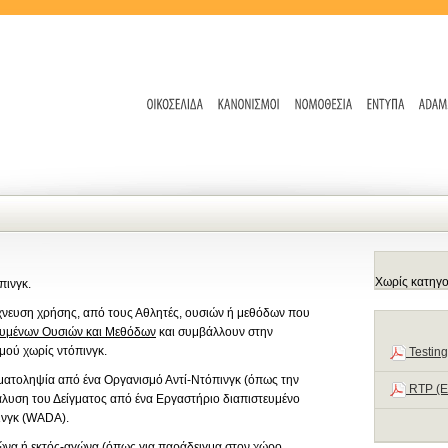
Χωρίς κατηγο
πινγκ.
ίχνευση χρήσης, από τους Αθλητές, ουσιών ή μεθόδων που
υμένων Ουσιών και Μεθόδων
και συμβάλλουν στην
μού χωρίς ντόπινγκ.
Testing
γματοληψία από ένα Οργανισμό Αντί-Ντόπινγκ (όπως την
RTP (E
άλυση του Δείγματος από ένα Εργαστήριο διαπιστευμένο
ινγκ (WADA).
γώνα ή εκτός-αγώνα (όπως για παράδειγμα στον χώρο