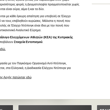
περισσότερες φορές η Δειγματοληψία πραγματοποιείται χωρίς
αι είναι ούρα, αίμα ή και τα δύο.
ται με κάθε έγκυρη απαίτηση για υποβολή σε Έλεγχο
ί να τους επιβληθούν κυρώσεις. Μάλιστα η ποινή που
ής σε Έλεγχο Ντόπινγκ είναι ίδια με την ποινή που
ντικανονικό Αναλυτικό Εύρημα.
τάλογο Ελεγχόμενων Αθλητών (KEA) της Κυπριακής
υποβάλουν
Στοιχεία Εντοπισμού
.
εδώ.
γασία με τον Παγκόσμιο Οργανισμό Αντί-Ντόπινγκ,
αι, στα Ελληνικά, η Διαδικασία Ελέγχου Ντόπινγκ για
της Αρχής πατώντας εδώ