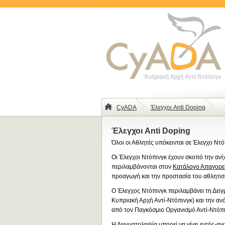
CyADA
Έλεγχοι Anti Doping
Έλεγχοι Anti Doping
Όλοι οι Αθλητές υπόκεινται σε Έλεγχο Ντό
Οι Έλεγχοι Ντόπινγκ έχουν σκοπό την αν
περιλαμβάνονται στον
Κατάλογο Απαγορε
προαγωγή και την προστασία του αθλητισ
Ο Έλεγχος Ντόπινγκ περιλαμβάνει τη Δει
Κυπριακή Αρχή Αντί-Ντόπινγκ) και την αν
από τον Παγκόσμιο Οργανισμό Αντί-Ντόπ
Η Δειγματοληψία μπορεί να γίνει εντός-α