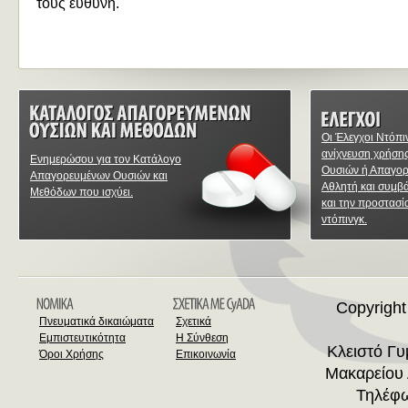
τους ευθύνη.
Οι Έλεγχοι Ντόπι
ανίχνευση χρήση
Ενημερώσου για τον Κατάλογο
Ουσιών ή Απαγο
Απαγορευμένων Ουσιών και
Αθλητή και συμβ
Μεθόδων που ισχύει.
και την προστασί
ντόπινγκ.
Copyright
Πνευματικά δικαιώματα
Σχετικά
Εμπιστευτικότητα
Η Σύνθεση
Κλειστό Γ
Όροι Χρήσης
Επικοινωνία
Μακαρείου 
Τηλέφω