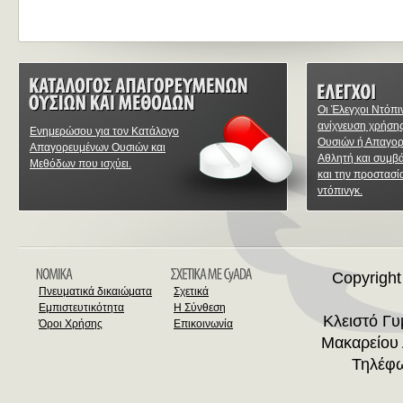
Οι Έλεγχοι Ντόπι
ανίχνευση χρήση
Ενημερώσου για τον Κατάλογο
Ουσιών ή Απαγο
Απαγορευμένων Ουσιών και
Αθλητή και συμβ
Μεθόδων που ισχύει.
και την προστασί
ντόπινγκ.
Copyright
Πνευματικά δικαιώματα
Σχετικά
Εμπιστευτικότητα
Η Σύνθεση
Κλειστό Γ
Όροι Χρήσης
Επικοινωνία
Μακαρείου 
Τηλέφω