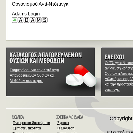
Οργανισμού Αντί-Ντόπινγκ
.
Adams Login
Οι Έλεγχοι Ντόπι
ανίχνευση χρήση
Ενημερώσου για τον Κατάλογο
Ουσιών ή Απαγο
Απαγορευμένων Ουσιών και
Αθλητή και συμβ
Μεθόδων που ισχύει.
και την προστασί
ντόπινγκ.
Copyright
Πνευματικά δικαιώματα
Σχετικά
Εμπιστευτικότητα
Η Σύνθεση
Κλειστό Γ