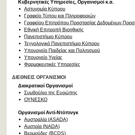
Κυβερνητικές Υπηρεσίες, Οργανισμοί κ.α.
Αστυνομία Κύπρου
Γραφείο Τύπου και Πληροφοριών
Γραφείου Επιτρόπου Προστασίας Δεδομένων Προ
Εθνική Επιτροπή Βιοηθικής
Πανεπιστήμιο Κύπρου
Τεχνολογικό Πανεπιστήμιο Κύπρου
Υπουργείο Παιδείας και Πολιτισμού
Υπουργείο Υγείας
Φαρμακευτικές Υπηρεσίες
ΔΙΕΘΝΕΙΣ ΟΡΓΑΝΙΣΜΟΙ
Διακρατικοί Οργανισμοί
Συμβούλιο της Ευρώπης
ΟΥΝΕΣΚΟ
Οργανισμοί Αντί-Ντόπινγκ
Αυστραλία (ASADA)
Αυστρία (NADA)
Βερμούδες (BCDS)