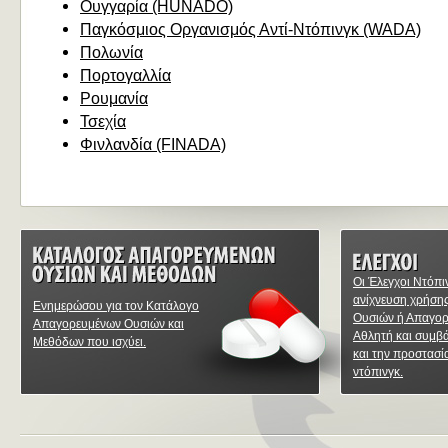
Ουγγαρία (HUNADO)
Παγκόσμιος Οργανισμός Αντί-Ντόπινγκ (WADA)
Πολωνία
Πορτογαλλία
Ρουμανία
Τσεχία
Φινλανδία (FINADA)
Οι Έλεγχοι Ντόπι
ανίχνευση χρήση
Ενημερώσου για τον Κατάλογο
Ουσιών ή Απαγο
Απαγορευμένων Ουσιών και
Αθλητή και συμβ
Μεθόδων που ισχύει.
και την προστασί
ντόπινγκ.