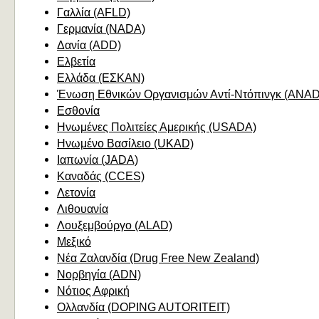
Γαλλία (AFLD)
Γερμανία (NADA)
Δανία (ADD)
Ελβετία
Ελλάδα (ΕΣΚΑΝ)
Ένωση Εθνικών Οργανισμών Αντί-Ντόπινγκ (ANA
Εσθονία
Ηνωμένες Πολιτείες Αμερικής (USADA)
Ηνωμένο Βασίλειο (UKAD)
Ιαπωνία (JADA)
Καναδάς (CCES)
Λετονία
Λιθουανία
Λουξεμβούργο (ALAD)
Μεξικό
Νέα Ζαλανδία (Drug Free New Zealand)
Νορβηγία (ADN)
Νότιος Αφρική
Ολλανδία (DOPING AUTORITEIT)